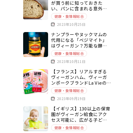
が買う前に知っておきた
い、パンに含まれる意外な
動物由来原料とは？
健康・食情報総合
2023年10月25日
ナンプラーやヌックマムの
代用になる「ベジマイト」
はヴィーガン？万能な酵母
エキスベースの調味料を徹
健康・食情報総合
底解説
2023年10月11日
【フランス】リアルすぎる
ヴィーガンハム、ヴィーガ
ンポークブランドLa Vieの新
商品
健康・食情報総合
2023年09月19日
【イギリス】130以上の保育
園がヴィーガン給食にアク
セス可能に、広がる子ども
の健康とヴィーガニズムへ
健康・食情報総合
の関心