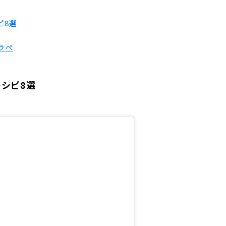
ピ8選
ラペ
シピ8選