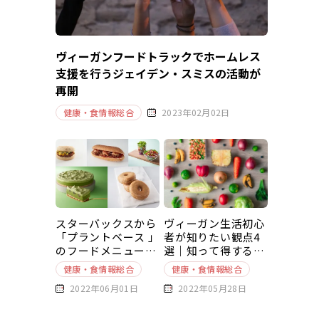
ヴィーガンフードトラックでホームレス
支援を行うジェイデン・スミスの活動が
再開
健康・食情報総合
2023年02月02日
スターバックスから
ヴィーガン生活初心
「プラントベース 」
者が知りたい観点4
のフードメニューが
選｜知って得する豆
新発売
知識～基本編～
健康・食情報総合
健康・食情報総合
2022年06月01日
2022年05月28日