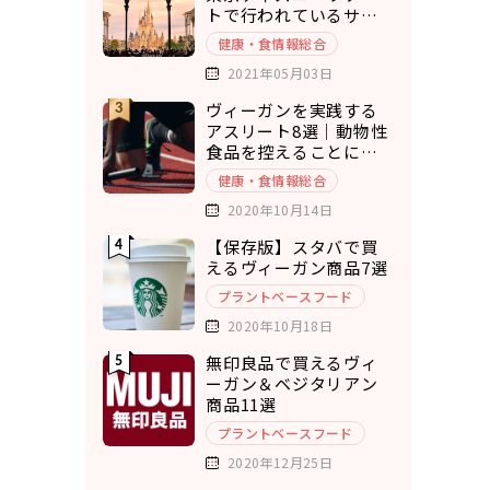
トで行われているサス
テナブルな取り組み5選
健康・食情報総合
2021年05月03日
ヴィーガンを実践する
アスリート8選｜動物性
食品を控えることにメ
リットを実感
健康・食情報総合
2020年10月14日
【保存版】スタバで買
えるヴィーガン商品7選
プラントベースフード
2020年10月18日
無印良品で買えるヴィ
ーガン＆ベジタリアン
商品11選
プラントベースフード
2020年12月25日