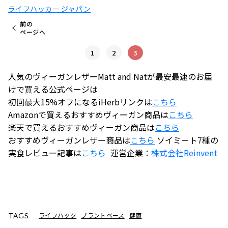
ライフハッカー ジャパン
前の
ページへ
1
2
3
人気のヴィーガンレザーMatt and Natが最安最速のお届
けで買える公式ページは
初回最大15%オフになるiHerbリンクは
こちら
Amazonで買えるおすすめヴィーガン商品は
こちら
楽天で買えるおすすめヴィーガン商品は
こちら
おすすめヴィーガンレザー商品は
こちら
ソイミート7種の
実食レビュー記事は
こちら
運営企業：
株式会社
Reinvent
ライフハック
プラントベース
健康
TAGS