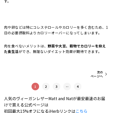
す。
肉や卵などは特にコレステロールやカロリーを多く含むため、1
日の必要摂取料よりカロリーオーバーになってしまいます。
肉を食べないメリットは、
野菜や大豆、穀物でカロリーを抑え
た食生活
ができ、無理ないダイエット効果が期待できます。
次の
ページへ
...
1
2
3
4
人気のヴィーガンレザーMatt and Natが最安最速のお届
けで買える公式ページは
初回最大15%オフになるiHerbリンクは
こちら