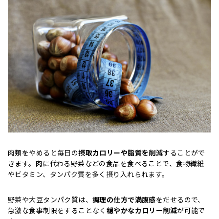
肉類をやめると毎日の
摂取カロリーや脂質を削減
することがで
きます。肉に代わる野菜などの食品を食べることで、食物繊維
やビタミン、タンパク質を多く摂り入れられます。
野菜や大豆タンパク質は、
調理の仕方で満腹感
をだせるので、
急激な食事制限をすることなく
穏やかなカロリー削減
が可能で