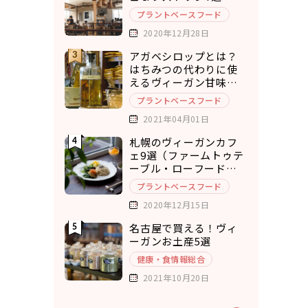
プラントベースフード
2020年12月28日
アガベシロップとは？
はちみつの代わりに使
えるヴィーガン甘味料8
選
プラントベースフード
2021年04月01日
札幌のヴィーガンカフ
ェ9選（ファームトゥテ
ーブル・ローフードカ
フェ・チキュウ）
プラントベースフード
2020年12月15日
名古屋で買える！ヴィ
ーガンお土産5選
健康・食情報総合
2021年10月20日