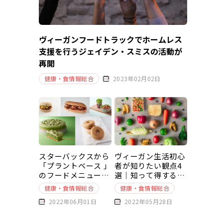
ヴィーガンフードトラックでホームレス
支援を行うジェイデン・スミスの活動が
再開
健康・食情報総合
2023年02月02日
スターバックスから
ヴィーガン生活初心
「プラントベース 」
者が知りたい観点4
のフードメニューが
選｜知って得する豆
新発売
知識～基本編～
健康・食情報総合
健康・食情報総合
2022年06月01日
2022年05月28日