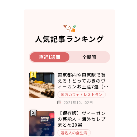
人気記事ランキング
直近1週間
全期間
東京都内や東京駅で買
える！とっておきのヴ
ィーガンお土産7選（ア
マゾンで購入できるも
国内カフェ / レストラン
のもご紹介）
2021年10月02日
【保存版】ヴィーガン
の芸能人・海外セレブ
まとめ20選
著名人の食生活