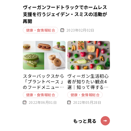
ヴィーガンフードトラックでホームレス
支援を行うジェイデン・スミスの活動が
再開
健康・食情報総合
2023年02月02日
スターバックスから
ヴィーガン生活初心
「プラントベース 」
者が知りたい観点4
のフードメニューが
選｜知って得する豆
新発売
知識～基本編～
健康・食情報総合
健康・食情報総合
2022年06月01日
2022年05月28日
もっと見る