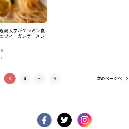
近畿大学がケンミン食
のヴィーガンラーメン
総合
23日
...
3
4
9
次の
ページへ