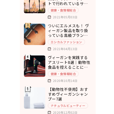
トで行われているサス
テナブルな取り組み5選
健康・食情報総合
2021年05月03日
ついにエルメスも！ ヴ
ィーガン製品を取り扱
っている高級ブランド7
選
エシカルファッション
2021年04月13日
ヴィーガンを実践する
アスリート8選｜動物性
食品を控えることにメ
リットを実感
健康・食情報総合
2020年10月14日
【動物性不使用】おす
すめヴィーガンシャン
プー7選
ナチュラルビューティー
2020年12月02日