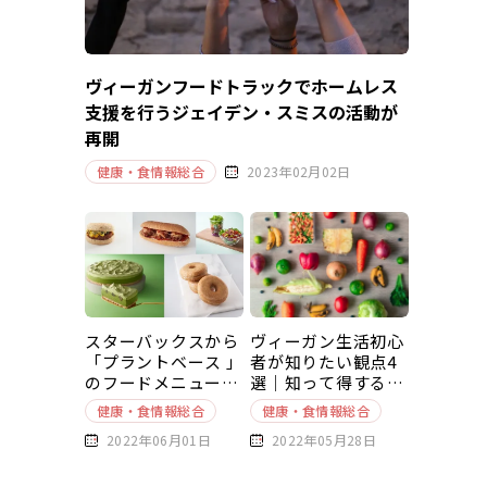
ヴィーガンフードトラックでホームレス
支援を行うジェイデン・スミスの活動が
再開
健康・食情報総合
2023年02月02日
スターバックスから
ヴィーガン生活初心
「プラントベース 」
者が知りたい観点4
のフードメニューが
選｜知って得する豆
新発売
知識～基本編～
健康・食情報総合
健康・食情報総合
2022年06月01日
2022年05月28日