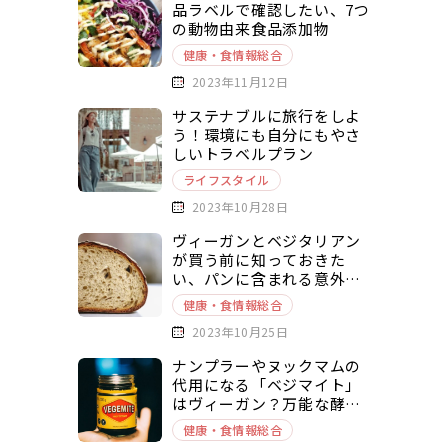
品ラベルで確認したい、7つ
の動物由来食品添加物
健康・食情報総合
2023年11月12日
サステナブルに旅行をしよ
う！環境にも自分にもやさ
しいトラベルプラン
ライフスタイル
2023年10月28日
ヴィーガンとベジタリアン
が買う前に知っておきた
い、パンに含まれる意外な
動物由来原料とは？
健康・食情報総合
2023年10月25日
ナンプラーやヌックマムの
代用になる「ベジマイト」
はヴィーガン？万能な酵母
エキスベースの調味料を徹
健康・食情報総合
底解説