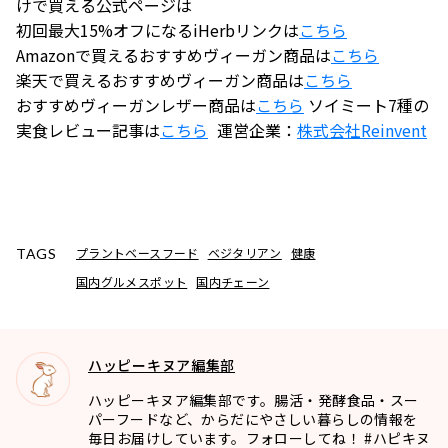
けで買える公式ページは
初回最大15%オフになるiHerbリンクは
こちら
Amazonで買えるおすすめヴィーガン商品は
こちら
楽天で買えるおすすめヴィーガン商品は
こちら
おすすめヴィーガンレザー商品は
こちら
ソイミート7種の
実食レビュー記事は
こちら
運営企業：
株式会社
Reinvent
プラントベースフード
ベジタリアン
健康
TAGS
国内グルメスポット
国内チェーン
ハッピーキヌア編集部
ハッピーキヌア編集部です。腸活・発酵食品・スー
パーフードなど、からだにやさしい暮らしの情報を
毎日お届けしています。フォローしてね！ #ハピキヌ