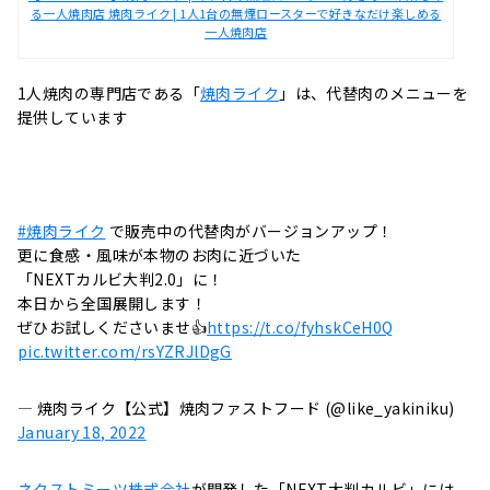
る一人焼肉店 焼肉ライク | 1人1台の無煙ロースターで好きなだけ楽しめる
一人焼肉店
1人焼肉の専門店である
「
焼肉ライク
」は、代替肉のメニューを
提供しています
#焼肉ライク
で販売中の代替肉がバージョンアップ！
更に食感・風味が本物のお肉に近づいた
「NEXTカルビ大判2.0」に！
本日から全国展開します！
ぜひお試しくださいませ👍
https://t.co/fyhskCeH0Q
pic.twitter.com/rsYZRJlDgG
— 焼肉ライク【公式】焼肉ファストフード (@like_yakiniku)
January 18, 2022
ネクストミーツ株式会社
が開発した「NEXT大判カルビ」には、